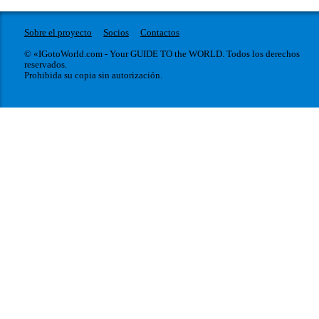
Sobre el proyecto
Socios
Contactos
© «IGotoWorld.com - Your GUIDE TO the WORLD. Todos los derechos
reservados.
Prohibida su copia sin autorización.