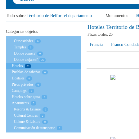
Todo sobre
Territorio de Belfort el departamento
:
Monumentos
—
H
Hoteles Territorio de 
Categorías objetos
Plazas totales:
25
Curiosidades
0
Francia
Franco Condado
Temples
0
Donde comer?
0
Donde alojarse?
25
Hoteles
25
Pueblos de cabañas
0
Hostales
0
Pisos privados
0
Campings
0
Hoteles sobre agua
0
Apartments
0
Resorts & Leisure
0
Cultural Centres
0
Culture & Leisure
0
Comunicación de transporte
0