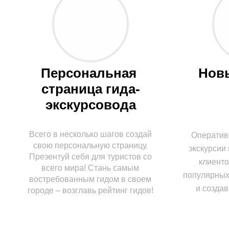
Персональная 
Нов
страница гида­
экскурсовода
Всего в несколько шагов создай
Оператив
свою персональную страницу.
экскурсии 
Презентуй себя для
туристов со
клиенто
всего мира! Стань самым
популярных
востребованным гидом в своем
и создав
городе – возглавь
рейтинг гидов!