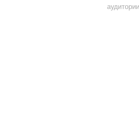
аудитории
60
₴
1945
Стоимость
Стоимость
Вокруг Кар
дней
890
₴
Стоимость