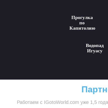
Прогулка
по
Капитолию
Водопад
Игуасу
Партн
Работаем с IGotoWorld.com уже 1,5 год