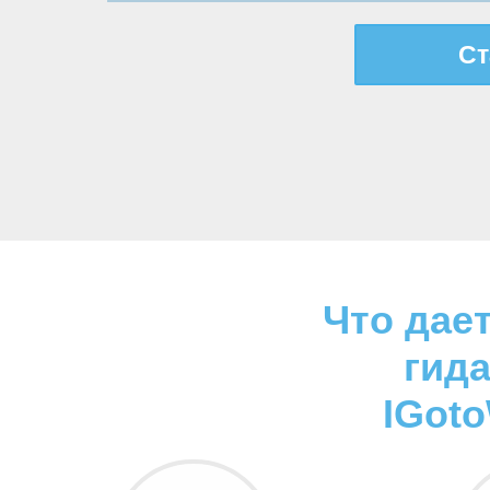
Ст
Что дае
гида
IGot