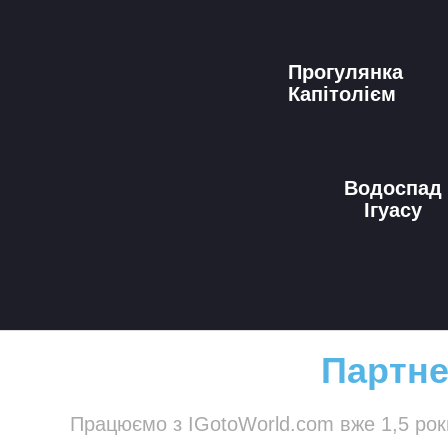
Прогулянка
Капітолієм
Водоспад
Ігуасу
Партне
Працюємо з IGotoWorld.com вже 1,5 роки