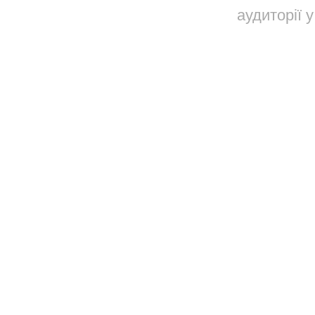
аудиторії у
60
₴
1945
Вартість
Вартість
Довкола
з
а 7 дні
в
890
₴
Вартість