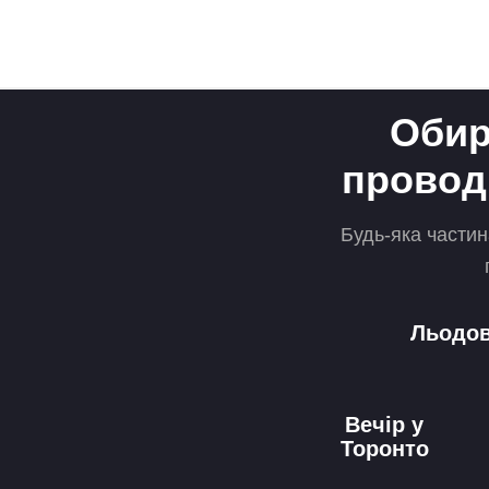
Обир
проводи
Будь-яка частин
Льодо
Вечір у
Торонто