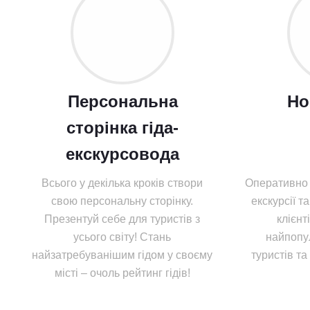
Персональна
Но
сторінка гіда-
екскурсовода
Всього у декілька кроків створи
Оперативно 
свою персональну сторінку.
екскурсії та
Презентуй себе для туристів з
клієнт
усього світу! Стань
найпопу
найзатребуванішим гідом у своєму
туристів та
місті – очоль рейтинг гідів!