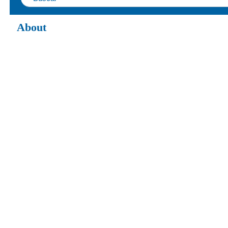
About
About IGoToWorld.com project