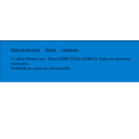
Sobre el proyecto
Socios
Contactos
© «IGotoWorld.com - Your GUIDE TO the WORLD. Todos los derechos
reservados.
Prohibida su copia sin autorización.