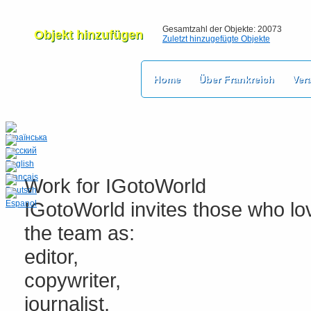
Gesamtzahl der Objekte: 20073
Objekt hinzufügen
Zuletzt hinzugefügte Objekte
Home
Über Frankreich
Ver
Work for IGotoWorld
IGotoWorld invites those who lo
the team as:
editor,
copywriter,
journalist,