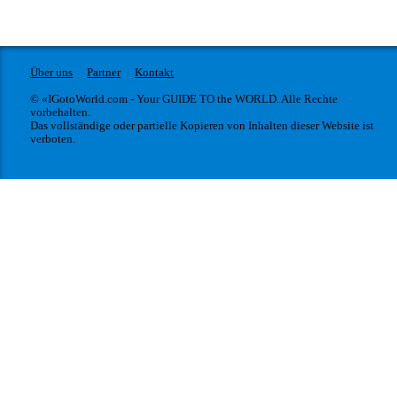
Über uns
Partner
Kontakt
© «IGotoWorld.com - Your GUIDE TO the WORLD. Alle Rechte
vorbehalten.
Das vollständige oder partielle Kopieren von Inhalten dieser Website ist
verboten.