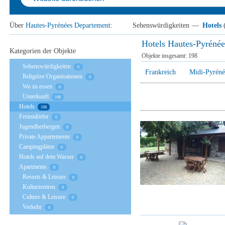
Über
Hautes-Pyrénées Departement
:
Sehenswürdigkeiten
—
Hotels
(
Hotels Hautes-Pyréné
Kategorien der Objekte
Objekte insgesamt:
198
Sehenswürdigkeiten
0
Frankreich
Midi-Pyréné
Religiöse Organisationen
0
Wo zu essen
0
Unterkunft
198
Hotels
198
Feriendörfer
0
Jugendherbergen
0
Private Appartements
0
Campingplätze
0
Hotels auf dem Wasser
0
Apartments
0
Resorts & Leisure
0
Kulturzentren
0
Culture & Leisure
0
Verkehr
0