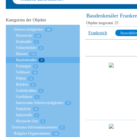
Baudenkmäler Frankre
Kategorien der Objekte
Objekte insgesamt:
25
Sehenswürdigkeiten
386
Frankreich
Auswähle
Historische
314
Denkmäler
2
Schlachtfelder
0
Museen
116
Baudenkmäler
25
Festungen
8
Schlösser
34
Paläste
31
Brücken
21
Gedenkstätten
2
Gutshäuser
5
Interessante Sehenswürdigkeiten
71
Natürliche
45
Industrielle
1
Mystische Orte
0
Tourismus-Informationszentren
27
Religiöse Organisationen
146