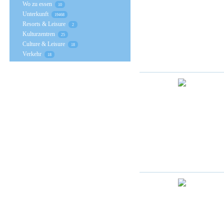
Wo zu essen
10
Unterkunft
19468
Resorts & Leisure
2
Kulturzentren
25
Culture & Leisure
18
Verkehr
18