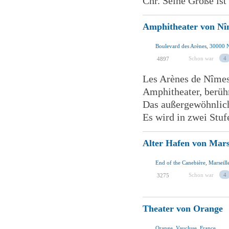
Chr. Seine Größe ist
Amphitheater von Nî
Boulevard des Arènes, 30000 
Schon war
4
4897
Les Arènes de Nîmes 
Amphitheater, berüh
Das außergewöhnlich
Es wird in zwei Stufe
Alter Hafen von Mars
End of the Canebière, Marseill
Schon war
4
3275
Theater von Orange
Orange, Vaucluse, France