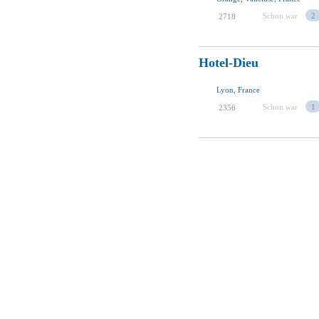
Schon war
2
2718
Hotel-Dieu
Lyon, France
Schon war
1
2356