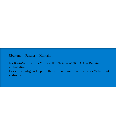
Über uns
Partner
Kontakt
© «IGotoWorld.com - Your GUIDE TO the WORLD. Alle Rechte
vorbehalten.
Das vollständige oder partielle Kopieren von Inhalten dieser Website ist
verboten.