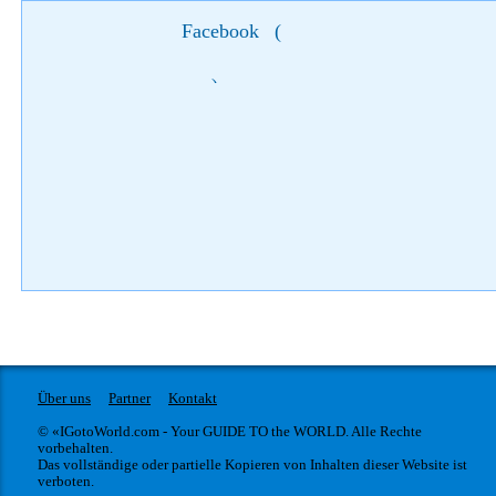
Facebook
(
)
Über uns
Partner
Kontakt
© «IGotoWorld.com - Your GUIDE TO the WORLD. Alle Rechte
vorbehalten.
Das vollständige oder partielle Kopieren von Inhalten dieser Website ist
verboten.