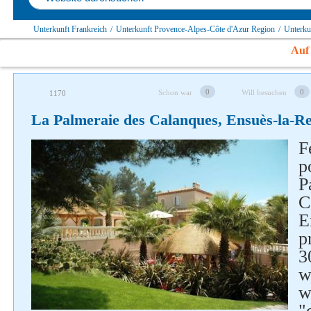
Unterkunft Frankreich
/
Unterkunft Provence-Alpes-Côte d'Azur Region
/
Unterku
Auf 
0
0
Schon war
Will besuchen
1170
La Palmeraie des Calanques, Ensuès-la-R
F
p
P
C
E
p
3
w
Folgen Sie uns auf soziale
w
Netzwerke
"