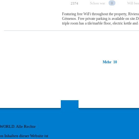
Schon war
0
Will be
2374
Featuring free WiFi throughout the property, Rivier
Gémenos. Free private parking is available on site
triple room has a tile/marble floor, electric kettle and
Mehr 10
 WORLD. Alle Rechte
n Inhalten dieser Website ist