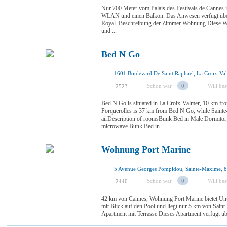
Nur 700 Meter vom Palais des Festivals de Cannes 
WLAN und einen Balkon. Das Anwesen verfügt über 
Royal. Beschreibung der Zimmer Wohnung Diese Wo
und ...
Bed N Go
Schon war
0
Will be
2523
Bed N Go is situated in La Croix-Valmer, 10 km fr
Porquerolles is 37 km from Bed N Go, while Sainte
airDescription of roomsBunk Bed in Male Dormitor
microwave.Bunk Bed in ...
Wohnung Port Marine
5 Avenue Georges Pompidou, Sainte-Maxime, 8
Schon war
0
Will be
2440
42 km von Cannes, Wohnung Port Marine bietet Un
mit Blick auf den Pool und liegt nur 5 km von Sai
Apartment mit Terrasse Dieses Apartment verfügt über