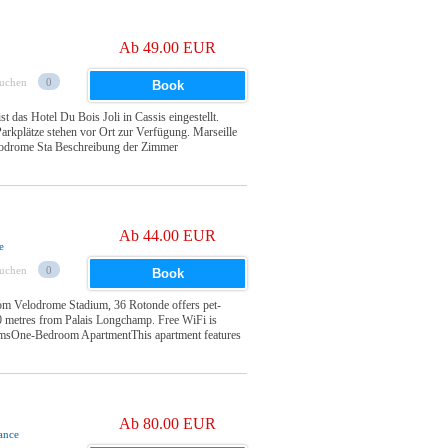
Ab 49.00 EUR
suchen
0
Book
t das Hotel Du Bois Joli in Cassis eingestellt.
rkplätze stehen vor Ort zur Verfügung. Marseille
lodrome Sta Beschreibung der Zimmer
Ab 44.00 EUR
e
suchen
0
Book
rom Velodrome Stadium, 36 Rotonde offers pet-
00 metres from Palais Longchamp. Free WiFi is
roomsOne-Bedroom ApartmentThis apartment features
Ab 80.00 EUR
ance