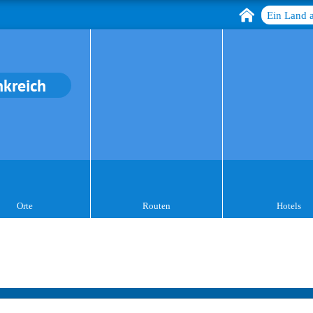
Ein Land 
nkreich
Orte
Routen
Hotels