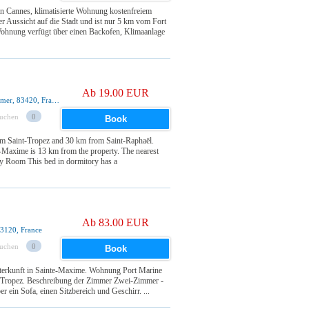
in Cannes, klimatisierte Wohnung kostenfreiem
Aussicht auf die Stadt und ist nur 5 km vom Fort
hnung verfügt über einen Backofen, Klimaanlage
Ab 19.00 EUR
1601 Boulevard De Saint Raphael, La Croix-Valmer, 83420, France
suchen
0
Book
om Saint-Tropez and 30 km from Saint-Raphaël.
-Maxime is 13 km from the property. The nearest
y Room This bed in dormitory has a
Ab 83.00 EUR
3120, France
suchen
0
Book
terkunft in Sainte-Maxime. Wohnung Port Marine
nt-Tropez. Beschreibung der Zimmer Zwei-Zimmer -
 ein Sofa, einen Sitzbereich und Geschirr. ...