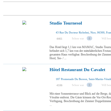
Studio Tournesol
43 Rue Du Docteur Richelmi, Nice, 06300, Fra
Schon war
0
Will be
4461
Das Hotel liegt 1,1 km von MAMAC, Studio Tournes
befindet sich 1,7 km von der mittelalterlichen Fe
gesamten Haus verfügbar. Beschreibung der Zimmer
Herd, Tee- / ...
Hôtel Restaurant Du Cavalet
187 Promenade Du Boreon, Saint-Martin-Vésub
Schon war
0
Will be
4106
Mit einer Sonnenterrasse und Blick auf die Berge, d
Vésubie entfernt. Die Gäste können die Vor-Ort-Rest
Verfügung. Beschreibung der Zimmer Doppelzimmer
...