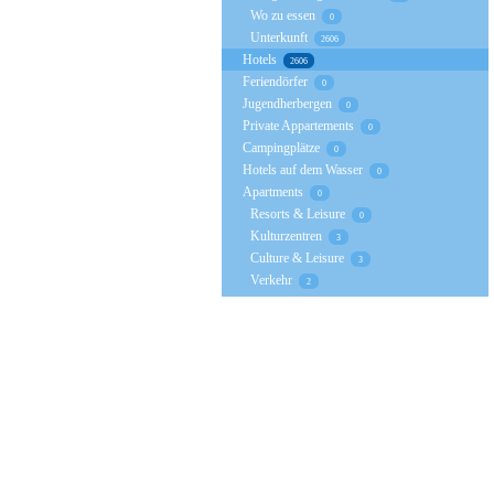
Wo zu essen
0
Unterkunft
2606
Hotels
2606
Feriendörfer
0
Jugendherbergen
0
Private Appartements
0
Campingplätze
0
Hotels auf dem Wasser
0
Apartments
0
Resorts & Leisure
0
Kulturzentren
3
Culture & Leisure
3
Verkehr
2