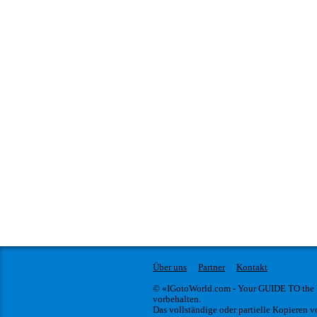
Über uns
Partner
Kontakt
© «IGotoWorld.com - Your GUIDE TO the
vorbehalten.
Das vollständige oder partielle Kopieren vo