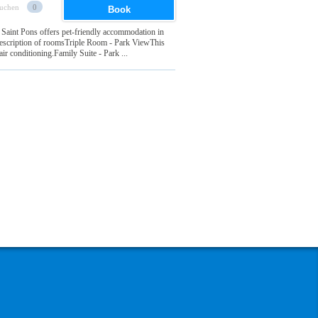
suchen
0
Book
a Saint Pons offers pet-friendly accommodation in
.Description of roomsTriple Room - Park ViewThis
 air conditioning.Family Suite - Park ...