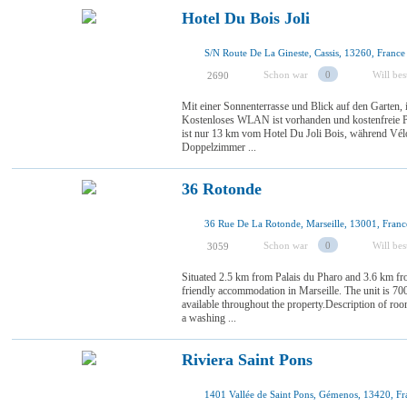
Hotel Du Bois Joli
S/N Route De La Gineste, Cassis, 13260, France
Schon war
0
Will be
2690
Mit einer Sonnenterrasse und Blick auf den Garten, is
Kostenloses WLAN ist vorhanden und kostenfreie Pa
ist nur 13 km vom Hotel Du Joli Bois, während Vé
Doppelzimmer ...
36 Rotonde
36 Rue De La Rotonde, Marseille, 13001, Franc
Schon war
0
Will be
3059
Situated 2.5 km from Palais du Pharo and 3.6 km f
friendly accommodation in Marseille. The unit is 7
available throughout the property.Description of 
a washing ...
Riviera Saint Pons
1401 Vallée de Saint Pons, Gémenos, 13420, Fr