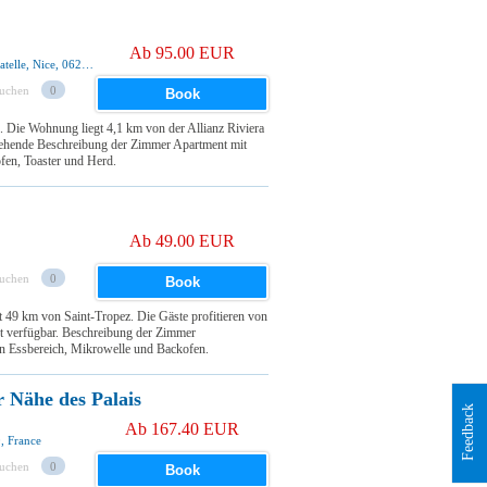
Ab 95.00 EUR
263 Promenade Des Anglais - Immeuble Le Bagatelle, Nice, 06200, France
suchen
0
Book
 Die Wohnung liegt 4,1 km von der Allianz Riviera
stehende Beschreibung der Zimmer Apartment mit
fen, Toaster und Herd.
Ab 49.00 EUR
suchen
0
Book
st 49 km von Saint-Tropez. Die Gäste profitieren von
t verfügbar. Beschreibung der Zimmer
n Essbereich, Mikrowelle und Backofen.
 Nähe des Palais
Feedback
Ab 167.40 EUR
, France
suchen
0
Book