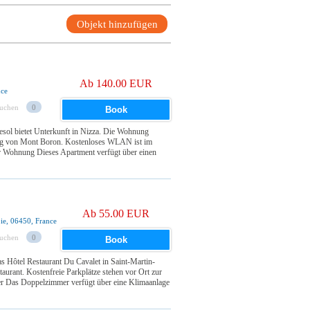
Objekt hinzufügen
Ab 140.00 EUR
nce
suchen
0
Book
ol bietet Unterkunft in Nizza. Die Wohnung
stung von Mont Boron. Kostenloses WLAN ist im
 Wohnung Dieses Apartment verfügt über einen
Ab 55.00 EUR
ie, 06450, France
suchen
0
Book
as Hôtel Restaurant Du Cavalet in Saint-Martin-
aurant. Kostenfreie Parkplätze stehen vor Ort zur
 Das Doppelzimmer verfügt über eine Klimaanlage