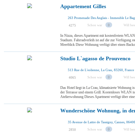
Appartement Gilles
Schon war
0
Will be
4275
In Nizza, dieses Apartment mit kostenfreiem WLAN.
Stadium. Fahrradverleih ist auf die zur Verfügung 
Meerblick Diese Wohnung verfügt über einen Backo
Studio L`agasso de Prouvenco
513 Rue de L'eolienne, La Crau, 83260, France
Schon war
0
Will be
4065
Das Hotel liegt in La Crau, klimatisierte Wohnung i
der Terrasse und einem Grill. Kostenloses WLAN is
Atelierwohnung Dieses Apartment verfügt über eine
Wunderschöne Wohnung, in der
35 Avenue de Lattre de Tassigny, Cannes, 06400
Schon war
0
Will be
2850