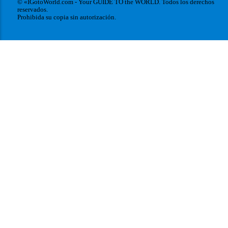
© «IGotoWorld.com - Your GUIDE TO the WORLD. Todos los derechos
reservados.
Prohibida su copia sin autorización.