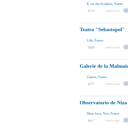
8, rue des Acadiens, Nantes
estaba aquí
0
4176
Teatro "Sebastopol"
Lille, France
estaba aquí
0
3686
Galerie de la Malmai
Cannes, France
estaba aquí
0
4377
Observatorio de Niza
Mont Gros, Nice, France
estaba aquí
0
4417