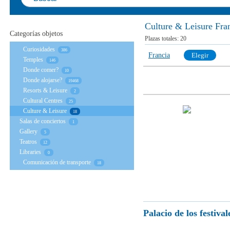
Culture & Leisure Fra
Categorías objetos
Plazas totales:
20
Curiosidades
386
Francia
Elegir
Temples
146
Donde comer?
10
Donde alojarse?
19468
Resorts & Leisure
2
Cultural Centres
25
Culture & Leisure
18
Salas de conciertos
1
Gallery
5
Teatros
12
Libraries
0
Comunicación de transporte
18
Palacio de los festival