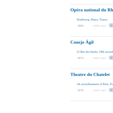
Opéra national du Rh
Strasbourg, Alsace, France
estaba aquí
0
3684
Conejo Ágil
22 Rue des Saules, 18th arrond
estaba aquí
0
4074
Theatre du Chatelet
1th arrondissement of Paris, F
estaba aquí
0
3979