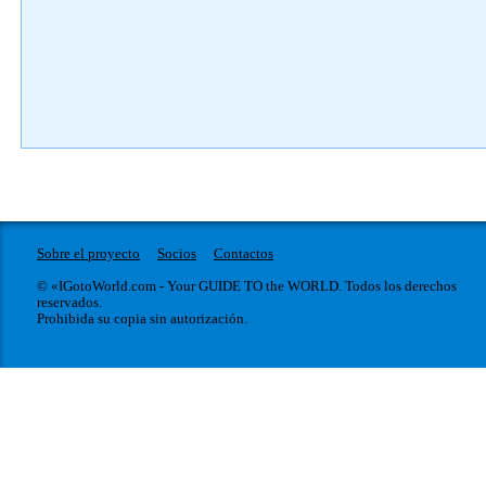
Sobre el proyecto
Socios
Contactos
© «IGotoWorld.com - Your GUIDE TO the WORLD. Todos los derechos
reservados.
Prohibida su copia sin autorización.