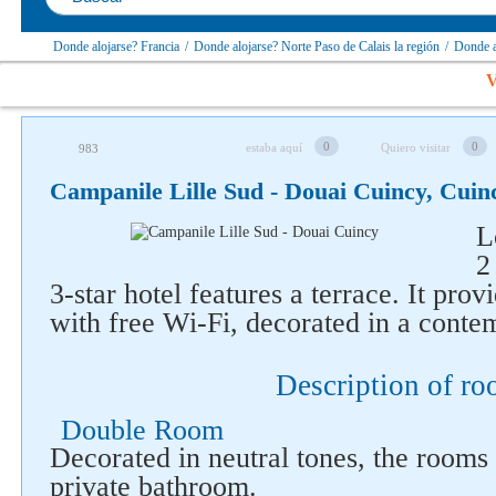
Donde alojarse? Francia
/
Donde alojarse? Norte Paso de Calais la región
/
Donde a
V
0
0
estaba aquí
Quiero visitar
983
Campanile Lille Sud - Douai Cuincy, Cuin
L
2
3-star hotel features a terrace. It pr
with free Wi-Fi, decorated in a conte
Description of r
Síguenos en redes sociales
Double Room
Decorated in neutral tones, the room
private bathroom.