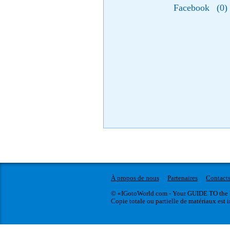
Facebook
(
0
)
À propos de nous
Partenaires
Contact
© «IGotoWorld.com - Your GUIDE TO the 
Copie totale ou partielle de matériaux est i