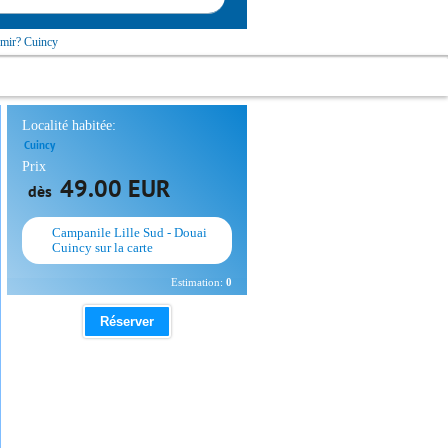
mir? Cuincy
Localité habitée:
Cuincy
Prix
49.00 EUR
dès
Campanile Lille Sud - Douai
Cuincy sur la carte
Estimation:
0
Réserver