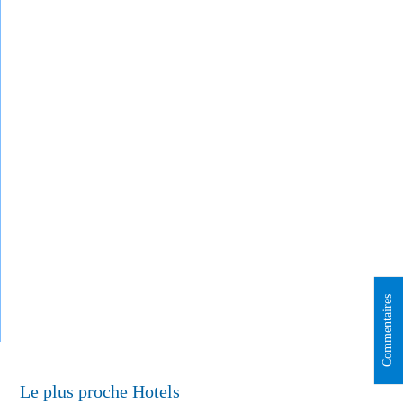
Commentaires
Premiere Classe Lille Sud
Le plus proche Hotels