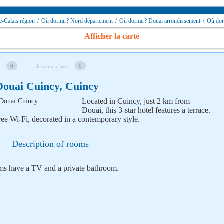
-Calais région
/
Où dormir? Nord département
/
Où dormir? Douai arrondissement
/
Où dor
Afficher la carte
0
0
i
Je veux visiter
Douai Cuincy, Cuincy
Located in Cuincy, just 2 km from
Douai, this 3-star hotel features a terrace.
ee Wi-Fi, decorated in a contemporary style.
Description of rooms
oms have a TV and a private bathroom.