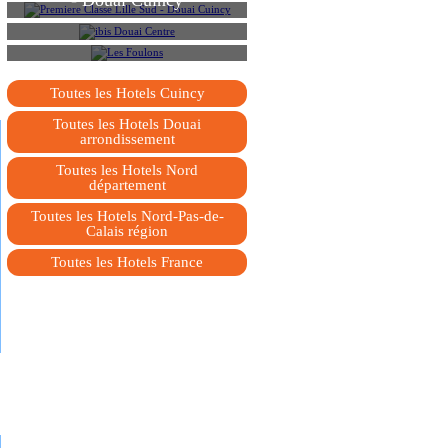
- Douai Cuincy
ibis Douai Centre
Les Foulons
Toutes les Hotels Cuincy
Toutes les Hotels Douai
arrondissement
Toutes les Hotels Nord
département
Toutes les Hotels Nord-Pas-de-
Calais région
Toutes les Hotels France