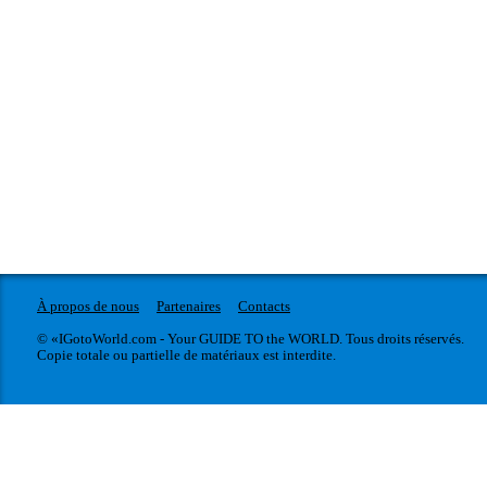
À propos de nous
Partenaires
Contacts
© «IGotoWorld.com - Your GUIDE TO the WORLD. Tous droits réservés.
Copie totale ou partielle de matériaux est interdite.