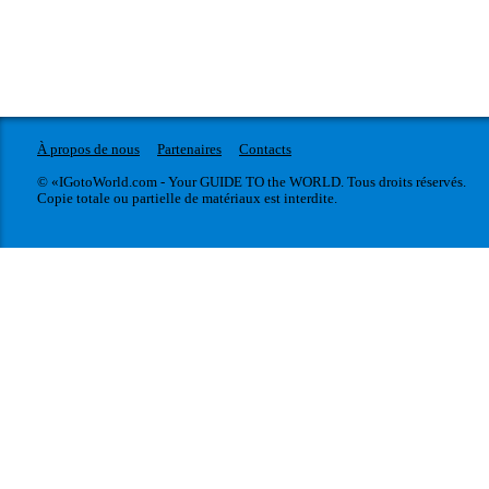
À propos de nous
Partenaires
Contacts
© «IGotoWorld.com - Your GUIDE TO the WORLD. Tous droits réservés.
Copie totale ou partielle de matériaux est interdite.