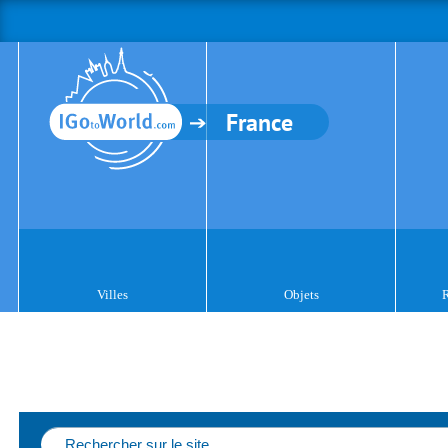
France
Villes
Objets
R