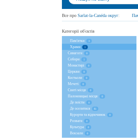
Все про
Sarlat-la-Canéda округ
:
Па
Категорії об'єктів
Пам'ятки
3
Храми
1
Cинагоги
0
Собори
1
Монастирі
0
Церкви
0
Костьоли
0
Мечеті
0
Святі місця
0
Паломницькі місця
0
Де поїсти
0
Де оселитися
81
Курорти та відпочинок
0
Розваги
0
Культура
0
Вокзали
0