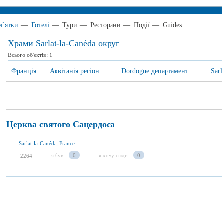
м`ятки
—
Готелі
—
Тури
—
Ресторани
—
Події
—
Guides
Храми Sarlat-la-Canéda округ
Всього об'єктів:
1
Франція
Аквітанія регіон
Dordogne департамент
Sar
Церква святого Сацердоса
Sarlat-la-Canéda, France
я був
0
я хочу сюди
0
2264