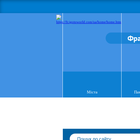
Фра
Міста
Пам