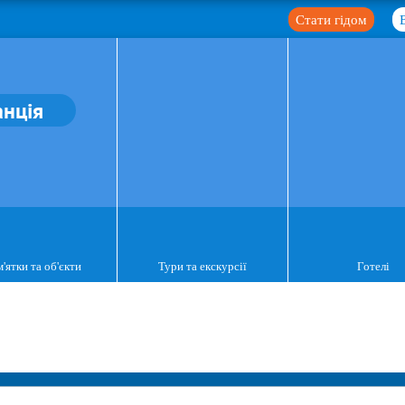
Стати гідом
нція
'ятки та об'єкти
Тури та екскурсії
Готелі