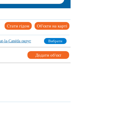
Стати гідом
Об'єкти на карті
lat-la-Canéda округ
Вибрати
Додати об'єкт