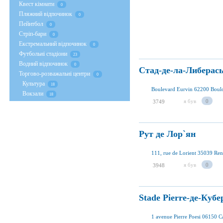
Квест кімнати
0
Пляжний відпочинок
0
Пейнтбол
0
Стрiп-бари
0
Екстремальний відпочинок
0
Футбольні стадіони
23
Водний відпочинок
0
Стад-де-ла-Либерас
Торгово-розважальні центри
0
Культура
18
Boulevard Eurvin 62200 Boul
Вокзали
18
я був
0
3749
Рут де Лор`ян
111, rue de Lorient 35039 Re
я був
0
3948
Stade Pierre-де-Кубе
1 avenue Pierre Poesi 06150 C