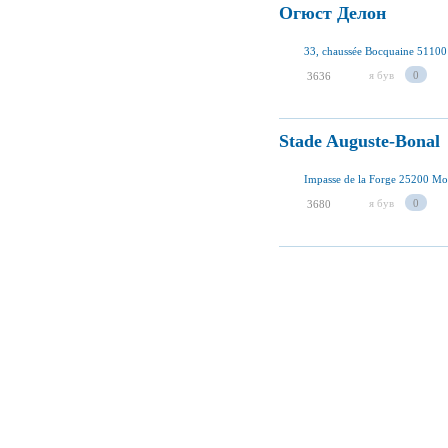
Огюст Делон
33, chaussée Bocquaine 51100
я був
0
3636
Stade Auguste-Bonal
Impasse de la Forge 25200 Mo
я був
0
3680