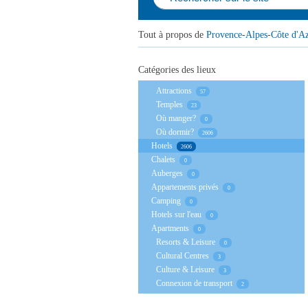
Tout à propos de
Provence-Alpes-Côte d'Az
Catégories des lieux
Аttractions
57
Temples
23
Où manger?
0
Où dormir?
2606
Hotels
2606
Chalets
0
Auberges
0
Appartements privés
0
Camping
0
Hotels sur l'eau
0
Apartments
0
Resorts & Leisure
0
Cultural Centres
3
Culture & Leisure
3
Connexion de transport
2