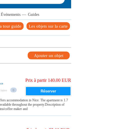
Événements
—
Guides
 tour guide
Les objets sur la carte
Ajouter un objet
Prix à partir 140.00 EUR
nce
isiter
0
Réserver
rs accommodation in Nice. The apartment is 1.7
vailable throughout the property.Description of
tea/coffee maker and