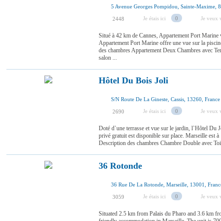
5 Avenue Georges Pompidou, Sainte-Maxime, 8
Je étais ici
0
Je veux v
2448
Situé à 42 km de Cannes, Appartement Port Marine
Appartement Port Marine offre une vue sur la piscin
des chambres Appartement Deux Chambres avec Terr
salon ...
Hôtel Du Bois Joli
S/N Route De La Gineste, Cassis, 13260, France
Je étais ici
0
Je veux v
2690
Doté d`une terrasse et vue sur le jardin, l`Hôtel Du J
privé gratuit est disponible sur place. Marseille est 
Description des chambres Chambre Double avec Toi
36 Rotonde
36 Rue De La Rotonde, Marseille, 13001, Franc
Je étais ici
0
Je veux v
3059
Situated 2.5 km from Palais du Pharo and 3.6 km f