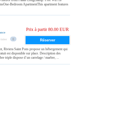
00 metres from Palais Longchamp. Free WiFi is
roomsOne-Bedroom ApartmentThis apartment features
Prix à partir 80.00 EUR
ance
isiter
0
Réserver
nt, Riviera Saint Pons propose un hébergement qui
uit est disponible sur place. Description des
 triple dispose d`un carrelage / marbre, ...