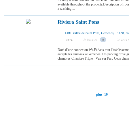
friendly accommodation in Marseille. The unit is 7
available throughout the property.Description of 
a washing ...
Riviera Saint Pons
1401 Vallée de Saint Pons, Gémenos, 13420, Fr
Je étais ici
0
Je veux v
2374
Doté d`une connexion Wi-Fi dans tout l`établisseme
accepte les animaux à Gémenos. Un parking privé grat
chambres Chambre Triple - Vue sur Parc Cette chambre
plus 10