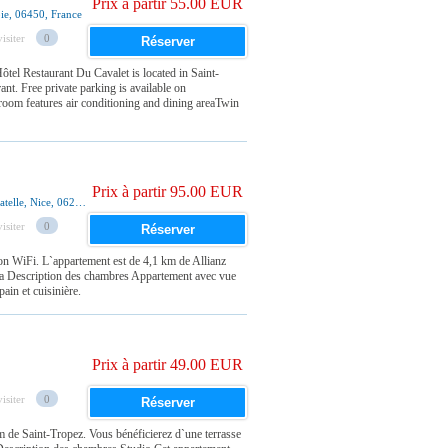
Prix à partir 55.00 EUR
ie, 06450, France
isiter
0
Réserver
ôtel Restaurant Du Cavalet is located in Saint-
nt. Free private parking is available on
oom features air conditioning and dining areaTwin
Prix à partir 95.00 EUR
263 Promenade Des Anglais - Immeuble Le Bagatelle, Nice, 06200, France
isiter
0
Réserver
on WiFi. L`appartement est de 4,1 km de Allianz
 la Description des chambres Appartement avec vue
ain et cuisinière.
Prix à partir 49.00 EUR
isiter
0
Réserver
km de Saint-Tropez. Vous bénéficierez d`une terrasse