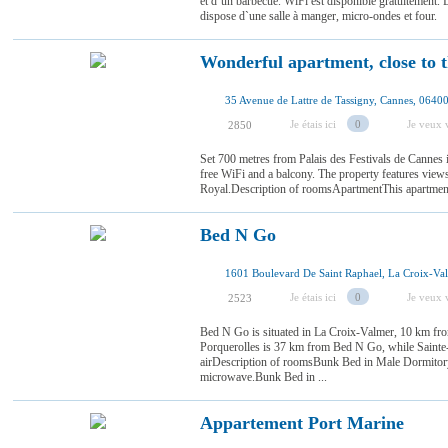
et d`un barbecue. WiFi est disponible gratuitement.
dispose d`une salle à manger, micro-ondes et four.
Wonderful apartment, close to t
35 Avenue de Lattre de Tassigny, Cannes, 06400
Je étais ici
0
Je veux v
2850
Set 700 metres from Palais des Festivals de Cannes i
free WiFi and a balcony. The property features views
Royal.Description of roomsApartmentThis apartment 
Bed N Go
Je étais ici
0
Je veux v
2523
Bed N Go is situated in La Croix-Valmer, 10 km fr
Porquerolles is 37 km from Bed N Go, while Sainte
airDescription of roomsBunk Bed in Male Dormitor
microwave.Bunk Bed in ...
Appartement Port Marine