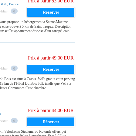
Prix à partir 83.00 EUR
3120, France
isiter
0
Réserver
 vous propose un hébergement à Sainte-Maxime.
e et se trouve à 5 km de Saint-Tropez. Description
asse Cet appartement dispose d`un canapé, coin
Prix à partir 49.00 EUR
isiter
0
Réserver
oli Bois est situé à Cassis. WiFi gratuit et un parking
à 13 km de l`Hôtel Du Bois Joli, tandis que Vél Sta
lettes Communes Cette chambre ...
Prix à partir 44.00 EUR
e
isiter
0
Réserver
rom Velodrome Stadium, 36 Rotonde offers pet-