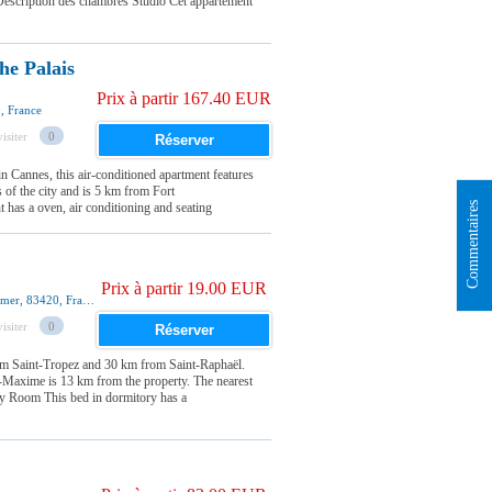
 Description des chambres Studio Cet appartement
he Palais
Prix à partir 167.40 EUR
, France
isiter
0
Réserver
n Cannes, this air-conditioned apartment features
 of the city and is 5 km from Fort
Commentaires
has a oven, air conditioning and seating
Prix à partir 19.00 EUR
1601 Boulevard De Saint Raphael, La Croix-Valmer, 83420, France
isiter
0
Réserver
om Saint-Tropez and 30 km from Saint-Raphaël.
-Maxime is 13 km from the property. The nearest
y Room This bed in dormitory has a