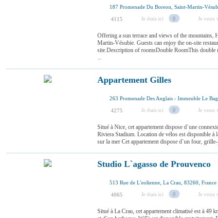
187 Promenade Du Boreon, Saint-Martin-Vésub
Je étais ici
0
Je veux v
4115
Offering a sun terrace and views of the mountains, H
Martin-Vésubie. Guests can enjoy the on-site restaura
site.Description of roomsDouble RoomThis double r
...
Appartement Gilles
Je étais ici
0
Je veux v
4275
Situé à Nice, cet appartement dispose d`une connexi
Riviera Stadium. Location de vélos est disponible à
sur la mer Cet appartement dispose d`un four, grille-p
Studio L`agasso de Prouvenco
513 Rue de L'eolienne, La Crau, 83260, France
Je étais ici
0
Je veux v
4065
Situé à La Crau, cet appartement climatisé est à 49 