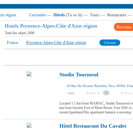
ur région
:
Curiosités
—
Hôtels
(Tu es là)
—
Tours
—
Restaurants
—
Hotels Provence-Alpes-Côte d'Azur région
Become a
Total des objets
2606
France
Provence-Alpes-Côte d'Azur région
Choisir
Studio Tournesol
43 Rue Du Docteur Richelmi, Nice, 06300, Fra
Je étais ici
0
Je veux v
4461
Located 1.1 km from MAMAC, Studio Tournesol offe
km from Ancient Fort of Mont Boron. Free WiFi is a
roomsApartmentThis apartment features a stovetop, 
Hôtel Restaurant Du Cavalet