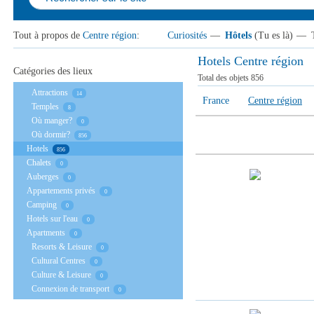
Tout à propos de
Centre région
:
Curiosités
—
Hôtels
(Tu es là)
—
Hotels Centre région
Catégories des lieux
Total des objets
856
Аttractions
14
France
Centre région
Temples
8
Où manger?
0
Où dormir?
856
Hotels
856
Chalets
0
Auberges
0
Appartements privés
0
Camping
0
Hotels sur l'eau
0
Apartments
0
Resorts & Leisure
0
Cultural Centres
0
Culture & Leisure
0
Connexion de transport
0