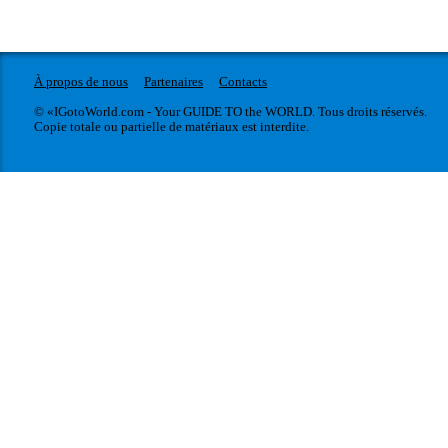
À propos de nous
Partenaires
Contacts
© «IGotoWorld.com - Your GUIDE TO the WORLD. Tous droits réservés.
Copie totale ou partielle de matériaux est interdite.