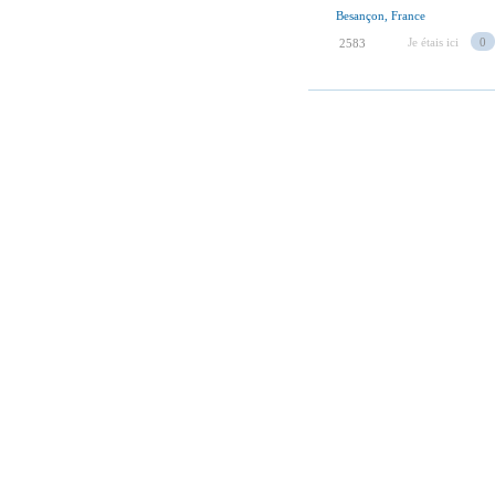
Besançon, France
Je étais ici
0
2583