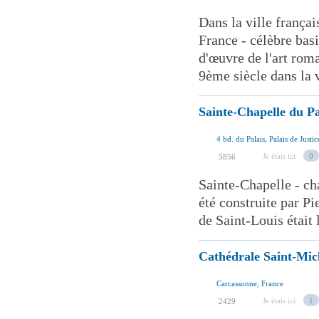
Dans la ville françai
France - célèbre bas
d'œuvre de l'art roma
9ème siècle dans la v
Sainte-Chapelle du Pa
4 bd. du Palais, Palais de Justic
Je étais ici
0
5856
Sainte-Chapelle - cha
été construite par P
de Saint-Louis était l
Cathédrale Saint-Mic
Carcassonne, France
Je étais ici
1
2429