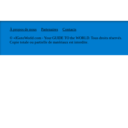
À propos de nous
Partenaires
Contacts
© «IGotoWorld.com - Your GUIDE TO the WORLD. Tous droits réservés.
Copie totale ou partielle de matériaux est interdite.