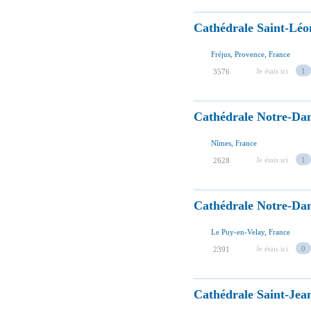
Cathédrale Saint-Léo
Fréjus, Provence, France
Je étais ici
1
3576
Cathédrale Notre-Dam
Nîmes, France
Je étais ici
1
2628
Cathédrale Notre-Da
Le Puy-en-Velay, France
Je étais ici
0
2391
Cathédrale Saint-Jea