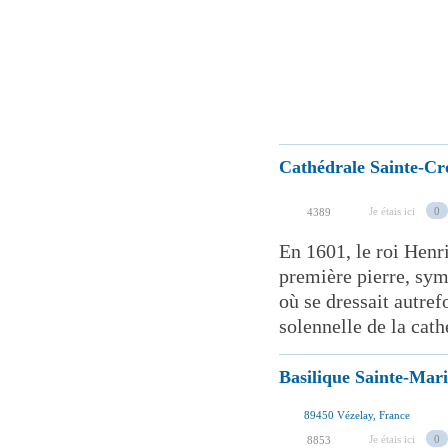
Cathédrale Sainte-Cr
Je étais ici
0
4389
En 1601, le roi Henr
première pierre, symb
où se dressait autref
solennelle de la cathé
Basilique Sainte-Mar
89450 Vézelay, France
Je étais ici
0
8853