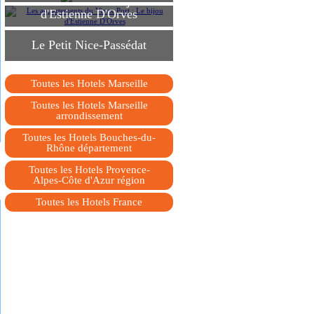
Vieux Port : Le bijou
d'Estienne D'Orves
Le Petit Nice-Passédat
Toutes les Hotels Marseille
Toutes les Hotels Marseille
arrondissement
Toutes les Hotels Bouches-du-
Rhône département
Toutes les Hotels Provence-
Alpes-Côte d'Azur région
Toutes les Hotels France