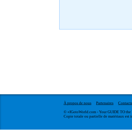
À propos de nous
Partenaires
Contact
© «IGotoWorld.com - Your GUIDE TO the 
Copie totale ou partielle de matériaux est i