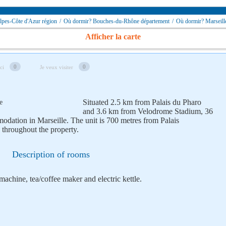
pes-Côte d'Azur région
/
Où dormir? Bouches-du-Rhône département
/
Où dormir? Marseill
Afficher la carte
0
0
ici
Je veux visiter
Situated 2.5 km from Palais du Pharo
and 3.6 km from Velodrome Stadium, 36
odation in Marseille. The unit is 700 metres from Palais
throughout the property.
Description of rooms
achine, tea/coffee maker and electric kettle.