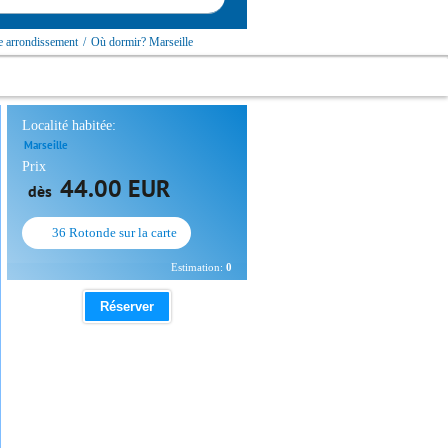
e arrondissement
/
Où dormir? Marseille
Localité habitée:
Marseille
Prix
44.00 EUR
dès
36 Rotonde sur la carte
Estimation:
0
Réserver