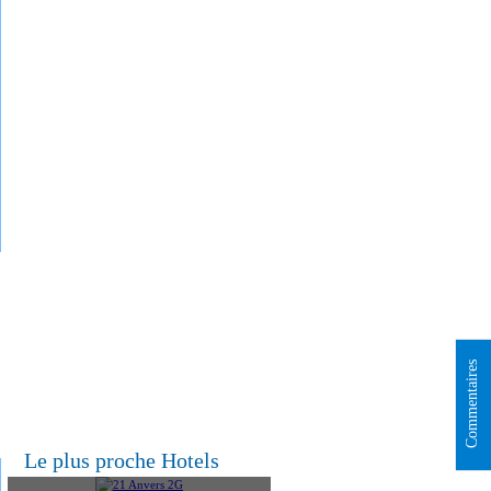
Commentaires
Le plus proche Hotels
21 Anvers 2G
Les appartements du