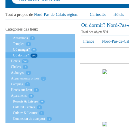
Tout à propos de
Nord-Pas-de-Calais région
:
Curiosités
—
Hôtels
Où dormir? Nord-Pas-d
Catégories des lieux
Total des objets
591
Аttractions
5
France
Nord-Pas-de-Cal
Temples
1
Où manger?
0
Où dormir?
591
Hotels
591
Chalets
0
Auberges
0
Appartements privés
0
Camping
0
Hotels sur l'eau
0
Apartments
0
Resorts & Leisure
0
Cultural Centres
4
Culture & Leisure
1
Connexion de transport
1