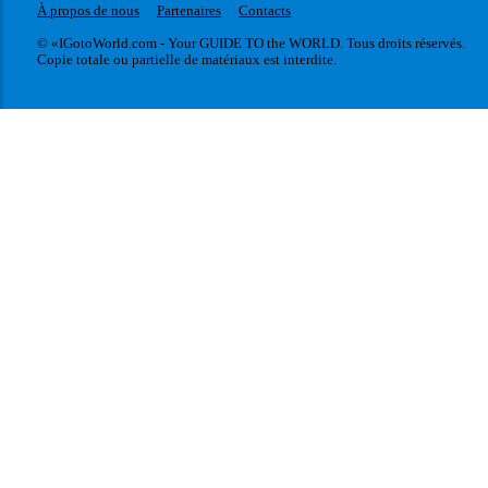
À propos de nous
Partenaires
Contacts
© «IGotoWorld.com - Your GUIDE TO the WORLD. Tous droits réservés.
Copie totale ou partielle de matériaux est interdite.