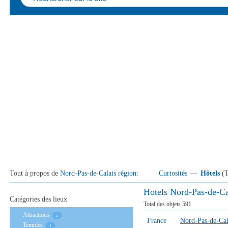
Tout à propos de
Nord-Pas-de-Calais région
:
Curiosités
—
Hôtels
(T
Hotels Nord-Pas-de-Ca
Catégories des lieux
Total des objets
591
Аttractions
5
France
Nord-Pas-de-Cal
Temples
1