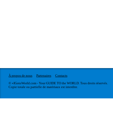
À propos de nous
Partenaires
Contacts
© «IGotoWorld.com - Your GUIDE TO the WORLD. Tous droits réservés.
Copie totale ou partielle de matériaux est interdite.