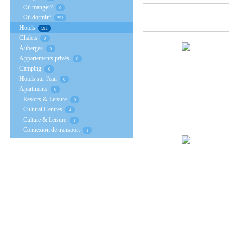
Où manger?
0
Où dormir?
591
Hotels
591
Chalets
0
Auberges
0
Appartements privés
0
Camping
0
Hotels sur l'eau
0
Apartments
0
Resorts & Leisure
0
Cultural Centres
4
Culture & Leisure
1
Connexion de transport
1