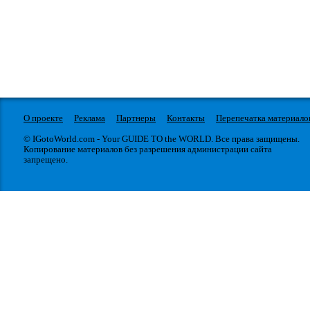
О проекте
Реклама
Партнеры
Контакты
Перепечатка материало
© IGotoWorld.com - Your GUIDE TO the WORLD. Все права защищены.
Копирование материалов без разрешения администрации сайта
запрещено.