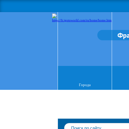
Фр
Города