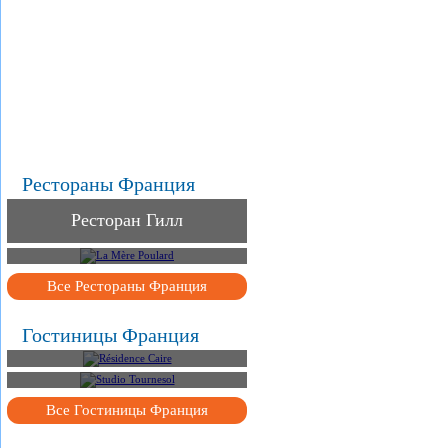
.
.
.
Рестораны Франция
Ресторан Гилл
La Mère Poulard
Все Рестораны Франция
Гостиницы Франция
Résidence Caire
Studio Tournesol
Все Гостиницы Франция