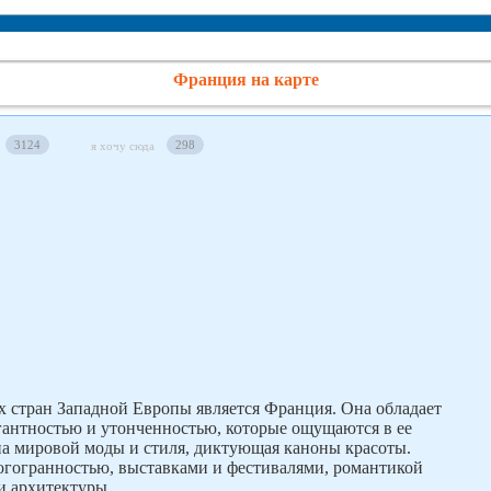
Франция на карте
3124
298
я хочу сюда
 стран Западной Европы является Франция. Она обладает
антностью и утонченностью, которые ощущаются в ее
ана мировой моды и стиля, диктующая каноны красоты.
огогранностью, выставками и фестивалями, романтикой
и архитектуры.