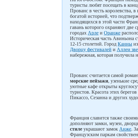
туристы любят посещать в конц
Прованс в честь королевства, в
богатой историей, что подтвер
находящихся в этой части Фра
гавань которого охраняют две 
городах
Арле
и
Оранже
располо
Историческая часть Авиньона с
12-15 столетий. Город
Канны
из
Дворцу фестивалей
и
Аллеи зве
набережная, которая получила 
Прованс считается самой рома
морские пейзажи
, узенькие с
уютные кафе открыты круглосут
туристов. Красота этих берегов
Пикассо, Сезанна и других худ
Франция славится также своим
дополняют замки, музеи, двор
стиле
украшают замок
Анже
. 
Французским паркам свойствен