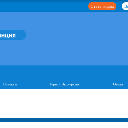
Стать гидом
В
анция
Объекты
Туры и Экскурсии
Отели