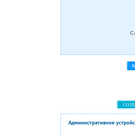
С
З
СОЗД
Административное устрой