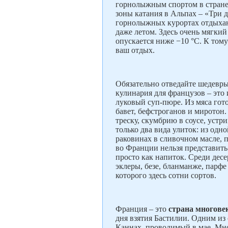
горнолыжным спортом в стране.
зоны катания в Альпах – «Три 
горнолыжных курортах отдыхают
даже летом. Здесь очень мягкий
опускается ниже −10 °C. К тому
ваш отдых.
Обязательно отведайте шедевр
кулинария для французов – это
луковый суп-пюре. Из мяса гот
бавет, бефстроганов и миротон
треску, скумбрию в соусе, уст
только два вида улиток: из одн
раковинах в сливочном масле, 
во Франции нельзя представить
просто как напиток. Среди дес
эклеры, безе, бланманже, парфе
которого здесь сотни сортов.
Франция – это
страна многове
дня взятия Бастилии. Одним из
Каннах, проводимый в мае. Мно