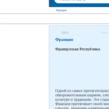
Франция
я был
35932
Франция
Французская Республика
Одной из самых притягательных
обворожительным шармом, элег
культуре и традициях. Эта стр
Франция притягивает своей мн
городов, древними памятникам