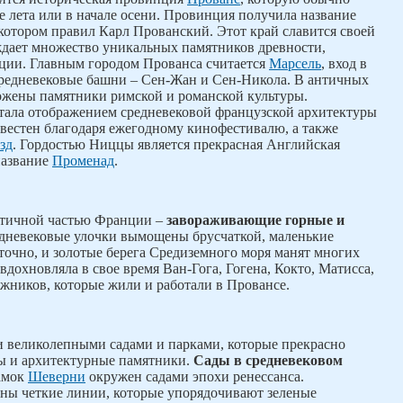
е лета или в начале осени. Провинция получила название
 котором правил Карл Прованский. Этот край славится своей
ждает множество уникальных памятников древности,
нции. Главным городом Прованса считается
Марсель
, вход в
средневековые башни – Сен-Жан и Сен-Никола. В античных
жены памятники римской и романской культуры.
тала отображением средневековой французской архитектуры
вестен благодаря ежегодному кинофестивалю, а также
зд
. Гордостью Ниццы является прекрасная Английская
название
Променад
.
нтичной частью Франции –
завораживающие горные и
редневековые улочки вымощены брусчаткой, маленькие
очно, и золотые берега Средиземного моря манят многих
 вдохновляла в свое время Ван-Гога, Гогена, Кокто, Матисса,
ожников, которые жили и работали в Провансе.
и великолепными садами и парками, которые прекрасно
цы и архитектурные памятники.
Сады в средневековом
Замок
Шеверни
окружен садами эпохи ренессанса.
ны четкие линии, которые упорядочивают зеленые