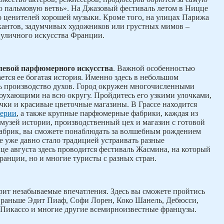
ю пальмовую ветвь». На Джазовый фестиваль летом в Ницце
о ценителей хорошей музыки. Кроме того, на улицах Парижа
кантов, задумчивых художников или грустных мимов –
 уличного искусства Франции.
левой парфюмерного искусства
. Важной особенностью
тся ее богатая история. Именно здесь в небольшом
сь производство духов. Город окружен многочисленными
оухающими на всю округу. Пройдитесь его узкими улочками,
чки и красивые цветочные магазины. В Грассе находится
ерии
, а также крупные парфюмерные фабрики, каждая из
музей истории, производственный цех и магазин с готовой
фабрик, вы сможете понаблюдать за волшебным рождением
се уже давно стало традицией устраивать разные
е августа здесь проводится фестиваль Жасмина, на который
ранции, но и многие туристы с разных стран.
ит незабываемые впечатления. Здесь вы сможете пройтись
и раньше Эдит Пиаф, Софи Лорен, Коко Шанель, Дебюсси,
 Пикассо и многие другие всемирноизвестные французы.