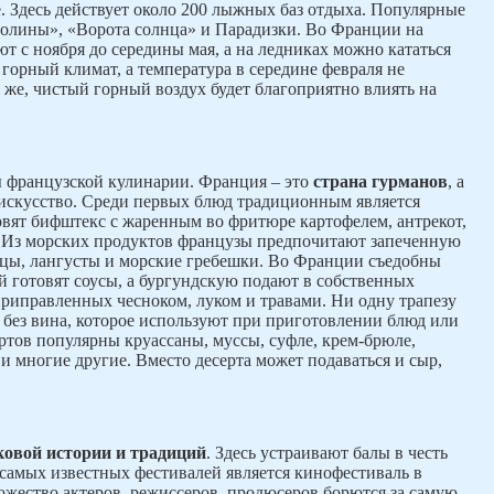
 Здесь действует около 200 лыжных баз отдыха. Популярные
долины», «Ворота солнца» и Парадизки. Во Франции на
 с ноября до середины мая, а на ледниках можно кататься
 горный климат, а температура в середине февраля не
 же, чистый горный воздух будет благоприятно влиять на
ы французской кулинарии. Франция – это
страна гурманов
, а
 искусство. Среди первых блюд традиционным является
овят бифштекс с жаренным во фритюре картофелем, антрекот,
. Из морских продуктов французы предпочитают запеченную
рицы, лангусты и морские гребешки. Во Франции съедобны
ой готовят соусы, а бургундскую подают в собственных
приправленных чесноком, луком и травами. Ни одну трапезу
 без вина, которое используют при приготовлении блюд или
ертов популярны круассаны, муссы, суфле, крем-брюле,
 и многие другие. Вместо десерта может подаваться и сыр,
ковой истории и традиций
. Здесь устраивают балы в честь
 самых известных фестивалей является кинофестиваль в
жество актеров, режиссеров, продюсеров борются за самую