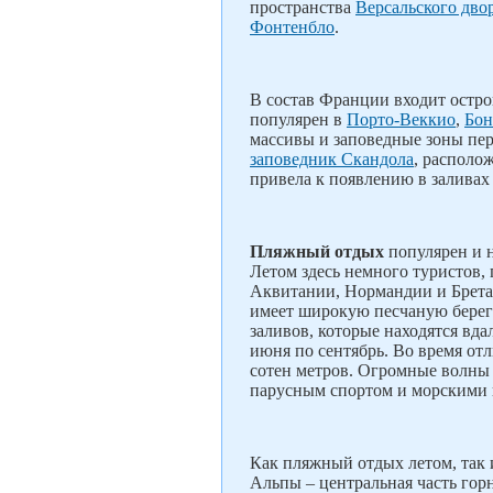
пространства
Версальского дво
Фонтенбло
.
В состав Франции входит остр
популярен в
Порто-Веккио
,
Бон
массивы и заповедные зоны пе
заповедник Скандола
, располо
привела к появлению в заливах
Пляжный отдых
популярен и н
Летом здесь немного туристов,
Аквитании, Нормандии и Брета
имеет широкую песчаную берег
заливов, которые находятся вда
июня по сентябрь. Во время от
сотен метров. Огромные волны 
парусным спортом и морскими 
Как пляжный отдых летом, так
Альпы – центральная часть гор