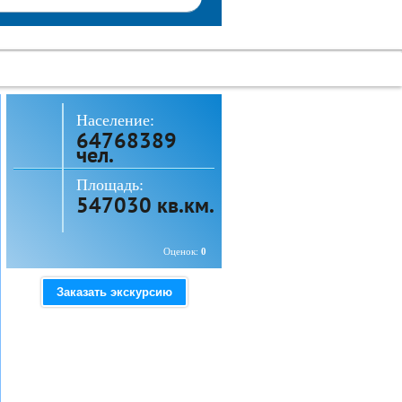
Население:
64768389
чел.
Площадь:
547030 кв.км.
Оценок:
0
Заказать экскурсию