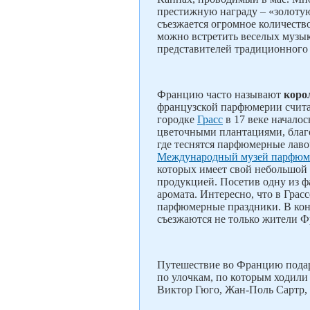
престижную награду – «золоту
съезжается огромное количеств
можно встретить веселых музы
представителей традиционного
Францию часто называют
коро
французской парфюмерии считае
городке
Грасс
в 17 веке начало
цветочными плантациями, благ
где теснятся парфюмерные лаво
Международный музей парфюм
которых имеет свой небольшой 
продукцией. Посетив одну из 
аромата. Интересно, что в Грас
парфюмерные праздники. В конц
съезжаются не только жители Ф
Путешествие во Францию подар
по улочкам, по которым ходил
Виктор Гюго, Жан-Поль Сартр,