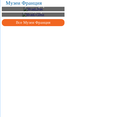
Музеи Франция
Музей Лувр
Музей д’Орсе
Все Музеи Франция