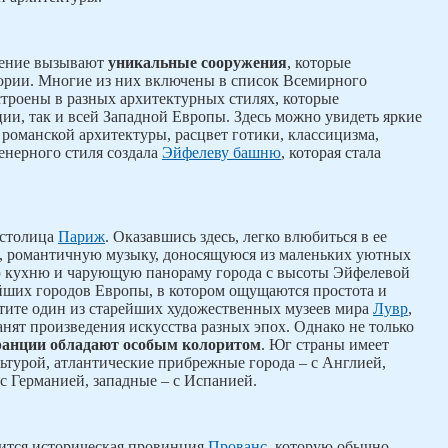
щение вызывают
уникальные сооружения
, которые
тории. Многие из них включены в список Всемирного
роены в разных архитектурных стилях, которые
и, так и всей Западной Европы. Здесь можно увидеть яркие
 романской архитектуры, расцвет готики, классицизма,
енерного стиля создала
Эйфелеву башню
, которая стала
 столица
Париж
. Оказавшись здесь, легко влюбиться в ее
, романтичную музыку, доносящуюся из маленьких уютных
 кухню и чарующую панораму города с высоты Эйфелевой
йших городов Европы, в котором ощущаются простота и
етите один из старейших художественных музеев мира
Лувр
,
анят произведения искусства разных эпох. Однако не только
ранции обладают особым колоритом
. Юг страны имеет
льтурой, атлантические прибрежные города – с Англией,
с Германией, западные – с Испанией.
ится историческая провинция
Прованс
, которую обычно