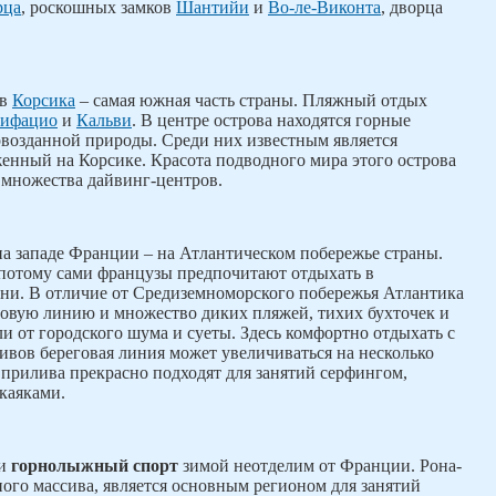
рца
, роскошных замков
Шантийи
и
Во-ле-Виконта
, дворца
ов
Корсика
– самая южная часть страны. Пляжный отдых
ифацио
и
Кальви
. В центре острова находятся горные
рвозданной природы. Среди них известным является
женный на Корсике. Красота подводного мира этого острова
 множества дайвинг-центров.
а западе Франции – на Атлантическом побережье страны.
 потому сами французы предпочитают отдыхать в
ни. В отличие от Средиземноморского побережья Атлантика
овую линию и множество диких пляжей, тихих бухточек и
ли от городского шума и суеты. Здесь комфортно отдыхать с
ливов береговая линия может увеличиваться на несколько
прилива прекрасно подходят для занятий серфингом,
каяками.
 и
горнолыжный спорт
зимой неотделим от Франции. Рона-
ного массива, является основным регионом для занятий