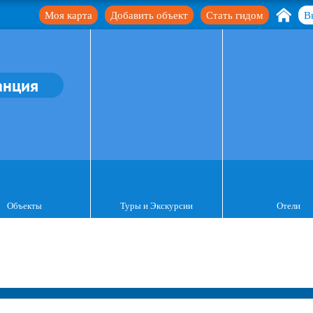
Моя карта
Добавить объект
Стать гидом
В
анция
Объекты
Туры и Экскурсии
Отели