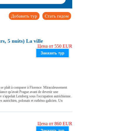
Добавить тур
Стать гидом
s, 5 nuits) La ville
Цена от 550 EUR
Заказать тур
n se plaît à comparer à Florence. Miraculeusement
ambiance qu'avait Prague avant de devenir une
ov s'appelait Lemberg sous l'occupation autrichienne.
es autrichien, polonais et ruthèno-galicien. Un
Цена от 860 EUR
Заказать тур