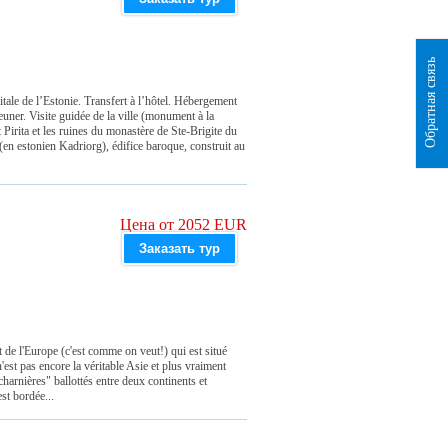
Обратная связь
de l’Estonie. Transfert à l’hôtel. Hébergement
ner. Visitе guidéе de la ville (monument à la
 Pirita et les ruines du monastère de Ste-Brigite du
(en estonien Kadriorg), édifice baroque, construit au
Цена от 2052 EUR
Заказать тур
t de l'Europe (c'est comme on veut!) qui est situé
n'est pas encore la véritable Asie et plus vraiment
harnières" ballottés entre deux continents et
st bordée...