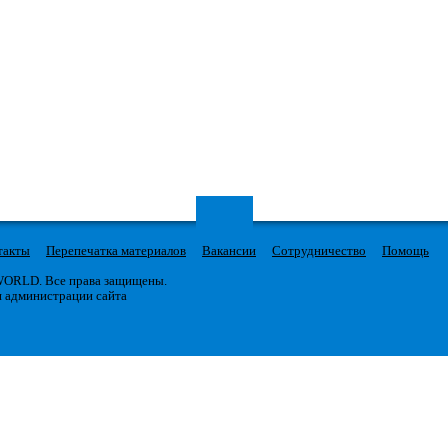
такты
Перепечатка материалов
Вакансии
Сотрудничество
Помощь
 WORLD. Все права защищены.
я администрации сайта