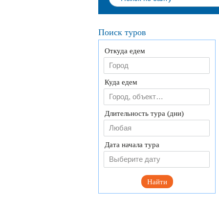
Поиск туров
Откуда едем
Куда едем
Длительность тура (дни)
Любая
Дата начала тура
Найти