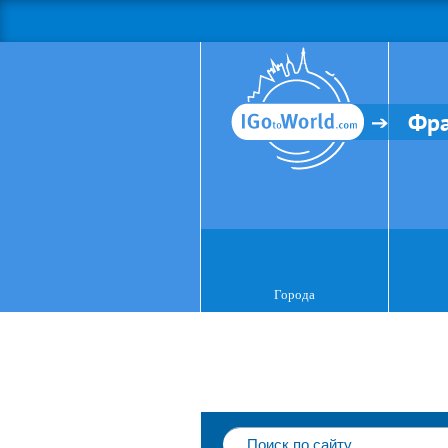
Фр
Города