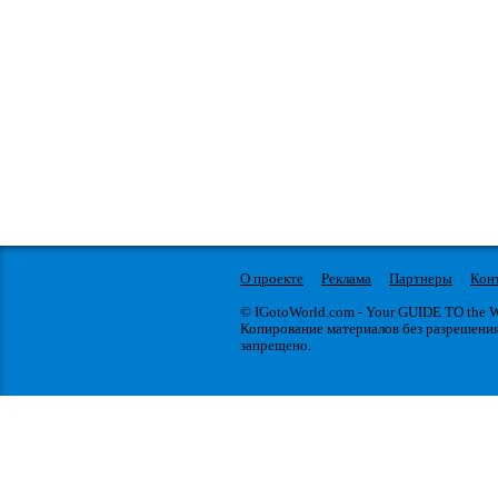
О проекте
Реклама
Партнеры
Кон
© IGotoWorld.com - Your GUIDE TO the
Копирование материалов без разрешени
запрещено.