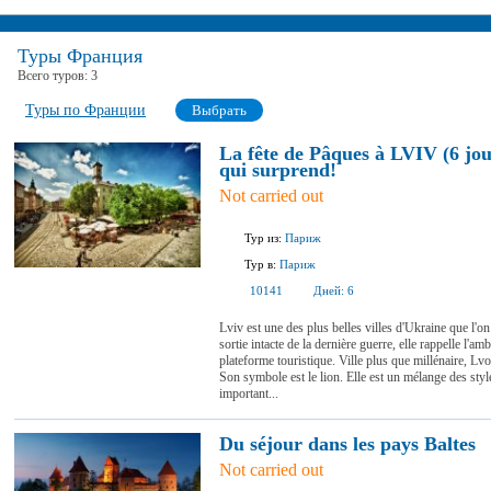
Туры Франция
Всего туров:
3
Туры по Франции
Выбрать
La fête de Pâques à LVIV (6 jour
qui surprend!
Not carried out
Тур из:
Париж
Тур в:
Париж
10141
Дней:
6
Lviv est une des plus belles villes d'Ukraine que l'o
sortie intacte de la dernière guerre, elle rappelle l'
plateforme touristique. Ville plus que millénaire, Lv
Son symbole est le lion. Elle est un mélange des styl
important...
Du séjour dans les pays Baltes
Not carried out