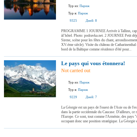
Тур из:
Париж
Тур в:
Париж
9325
Дней:
8
PROGRAMME 1 JOURNEE Arrivée à Tallinn, capitale 
àl’hôtel. Photo: podravka.net. 2 JOURNEE Petit déjeu
Sirene, scène pour les fêtes du chant, arrondissement
XV-ème siècle). Visite du château de Catharinenthal 
bord de la Baltique comme résidence d'été pour...
Le pays qui vous étonnera!
Not carried out
Тур из:
Париж
Тур в:
Париж
9229
Дней:
7
La Géorgie est un pays de l'ouest de l'Asie ou de l'es
dans la partie occidentale du Caucase. D'ailleurs, ce 
l'Europe. Ce sont, tout comme l'Arménie, des pays "c
occupant donc une position stratégique. La Géorgie e