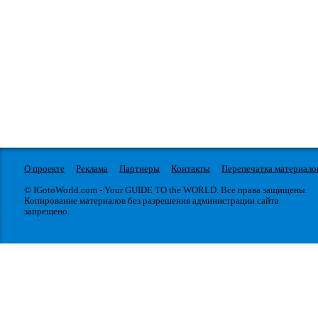
О проекте
Реклама
Партнеры
Контакты
Перепечатка материало
© IGotoWorld.com - Your GUIDE TO the WORLD. Все права защищены.
Копирование материалов без разрешения администрации сайта
запрещено.