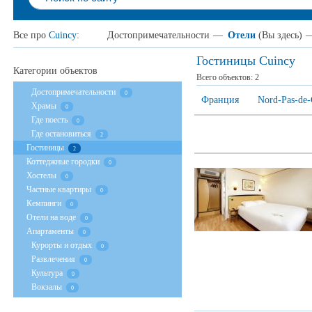
Все про
Cuincy
:
Достопримечательности
—
Отели
(Вы здесь)
Гостиницы Cuincy
Категории объектов
Всего объектов:
2
Достопримечательности
0
Франция
Nord-Pas-de-
Храмы
0
Где поесть
0
Где остановиться
2
Гостиницы
2
Коттеджные городки
0
Хостелы
0
Частные квартиры
0
Кемпинги
0
Отели на воде
0
Апартаменты
0
Курорты и отдых
0
Развлечения
0
Культура
0
Вокзалы
0