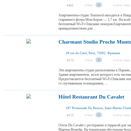
я был
0
я хочу сюда
4461
Апартаменты-студио Tournesol находятся в Ницц
старинного фотра Мон-Борон — 1,7 км. На всей 
бесплатный Wi-Fi.Описание номеровАпартамент
принадлежностями для ...
Charmant Studio Proche Monto
28 rue du Caire, Paris, 75002, Франция
я был
0
я хочу сюда
4173
Эти апартаменты-студио расположены в Париже, 
Здание апартаментов, возле которого есть частна
Предоставляется бесплатный Wi-Fi.Описание н
со спутниковым телевидением, ...
Hôtel Restaurant Du Cavalet
я был
0
я хочу сюда
4115
Отель Du Cavalet с рестораном и террасой для з
Мартен-Везюби. На территории обустроена беспл