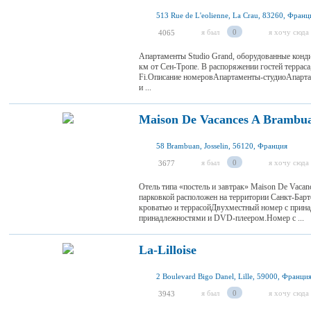
513 Rue de L'eolienne, La Crau, 83260, Франц
я был
0
я хочу сюда
4065
Апартаменты Studio Grand, оборудованные конд
км от Сен-Тропе. В распоряжении гостей террас
Fi.Описание номеровАпартаменты-студиоАпарта
и ...
Maison De Vacances A Brambu
58 Brambuan, Josselin, 56120, Франция
я был
0
я хочу сюда
3677
Отель типа «постель и завтрак» Maison De Vacan
парковкой расположен на территории Санкт-Бар
кроватью и террасойДвухместный номер с прин
принадлежностями и DVD-плеером.Номер с ...
La-Lilloise
2 Boulevard Bigo Danel, Lille, 59000, Франци
я был
0
я хочу сюда
3943