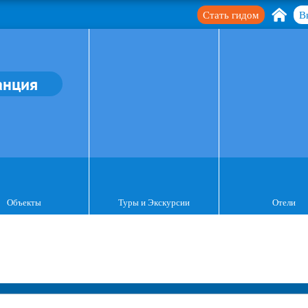
Стать гидом
В
анция
Объекты
Туры и Экскурсии
Отели