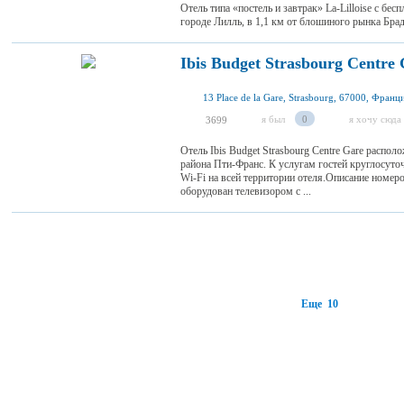
Отель типа «постель и завтрак» La-Lilloise с бе
городе Лилль, в 1,1 км от блошиного рынка Бра
Ibis Budget Strasbourg Centre
13 Place de la Gare, Strasbourg, 67000, Франц
я был
0
я хочу сюда
3699
Отель Ibis Budget Strasbourg Centre Gare распол
района Пти-Франс. К услугам гостей круглосуточ
Wi-Fi на всей территории отеля.Описание ном
оборудован телевизором с ...
Еще 10