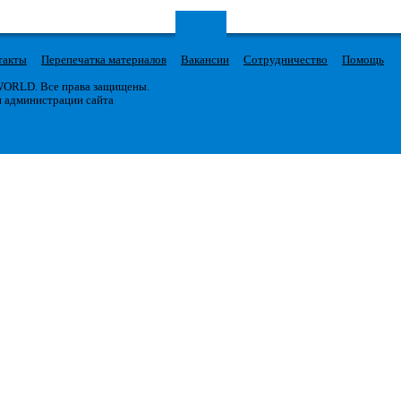
такты
Перепечатка материалов
Вакансии
Сотрудничество
Помощь
 WORLD. Все права защищены.
я администрации сайта