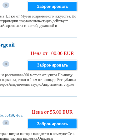
0
Забронировать
е в 1,1 км от Музея современного искусства. До
территории апартаментов-студио действует
ыАпартаменты с плитой, духовкой и
rgeuil
Цена от 100.00 EUR
0
Забронировать
на расстоянии 800 метров от центра Помпиду.
я парковка, стоит в 1 км от площади Республики.
омеровАпартаменты-студиоАпартаменты-студио
Цена от 55.00 EUR
187 Promenade Du Boreon, Saint-Martin-Vésubie, 06450, Франция
0
Забронировать
агара с видом на горы находится в коммуне Сен-
атная частная парковка.Описание