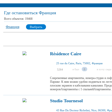
Где остановиться Франция
Всего объектов:
19468
Франция
Выбрать
Résidence Caire
25 rue du Caire, Paris, 75002, Франция
я был
0
я хочу сюда
5264
Современные апартаменты, номера-студио и лофт
Париже. К ним можно удобно подняться по лестни
плоским экраном и кабельными каналами. Предо
номеровАпартаменты с 1 спальнейАпартаменты .
Studio Tournesol
43 Rue Du Docteur Richelmi, Nice, 06300, Фр