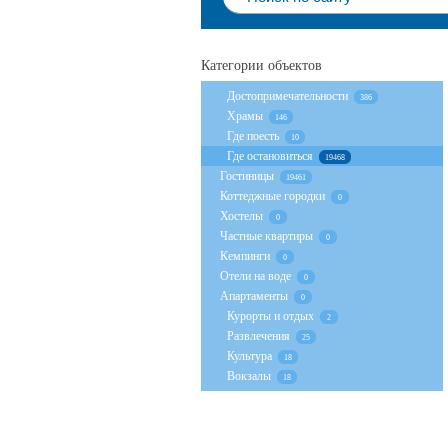
Категории объектов
Достопримечательности
386
Храмы
146
Где поесть
10
Где остановиться
19468
Гостиницы
19461
Коттеджные городки
0
Хостелы
0
Частные квартиры
0
Кемпинги
0
Отели на воде
0
Апартаменты
0
Курорты и отдых
2
Развлечения
25
Культура
18
Вокзалы
18