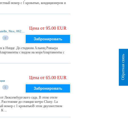
стный номер с 1 кроватью, кондиционером и
Цена от 95.00 EUR
263 Promenade Des Anglais - Immeuble Le Bagatelle, Nice, 06200, Франция
0
Забронировать
ся в Ницце. До стадиона Альянц Ривьера
вАпартаменты с видом на мореАпартаменты с
Обратная связь
Цена от 65.00 EUR
нция
0
Забронировать
м от Люксембургского сада. В этом отеле
асстояние до станции метро Cluny- La
й номер с 1 кроватьюВ этом двухместном
К ...