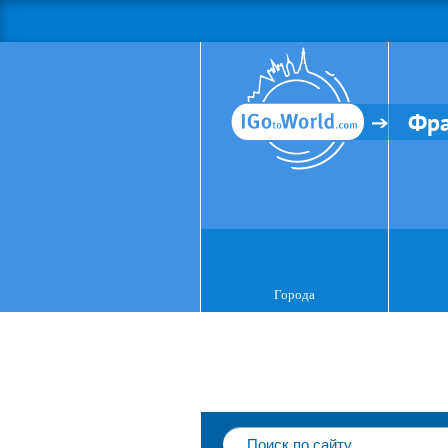
Фр
Города