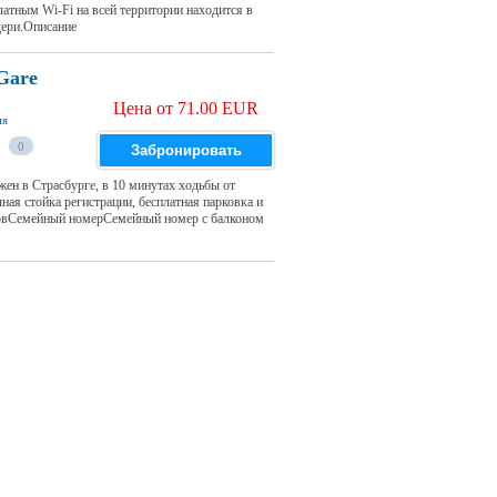
сплатным Wi-Fi на всей территории находится в
дери.Описание
 Gare
Цена от 71.00 EUR
ия
0
Забронировать
ожен в Страсбурге, в 10 минутах ходьбы от
ная стойка регистрации, бесплатная парковка и
еровСемейный номерСемейный номер с балконом