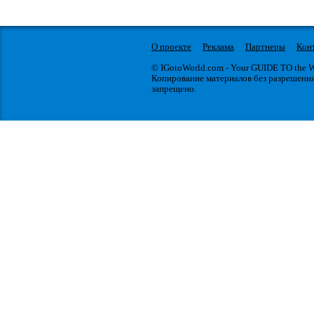
О проекте
Реклама
Партнеры
Кон
© IGotoWorld.com - Your GUIDE TO the
Копирование материалов без разрешени
запрещено.