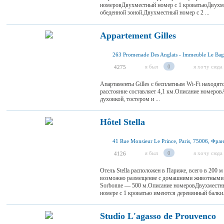
номеровДвухместный номер с 1 кроватьюДвухме
обеденной зоной.Двухместный номер с 2 ...
Appartement Gilles
я был
0
я хочу сюда
4275
Апартаменты Gilles с бесплатным Wi-Fi находят
расстояние составляет 4,1 км.Описание номеро
духовкой, тостером и ...
Hôtel Stella
41 Rue Monsieur Le Prince, Paris, 75006, Фра
я был
0
я хочу сюда
4126
Отель Stella расположен в Париже, всего в 200 
возможно размещение с домашними животными. Р
Sorbonne — 500 м.Описание номеровДвухместны
номере с 1 кроватью имеются деревянный балки. 
Studio L'agasso de Prouvenco